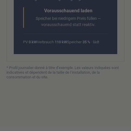
Vorausschauend laden
Speicher bei niedrigem Preis füllen —
vorausschauend statt reaktiv.
PV
0 kW
Verbrauch
110 kW
Speicher
35 %
· lädt
* Profil journalier donné à titre d’exemple. Les valeurs indiquées sont
indicatives et dépendent de la taille de l’installation, de la
consommation et du site.