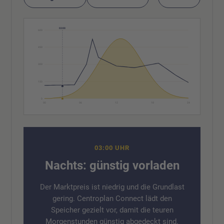
03:00
600
450
300
150
0
00
06
12
18
24
03:00 UHR
Nachts: günstig vorladen
Der Marktpreis ist niedrig und die Grundlast
gering. Centroplan Connect lädt den
Speicher gezielt vor, damit die teuren
Morgenstunden günstig abgedeckt sind.