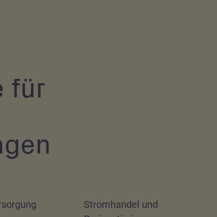
 für
ngen
rsorgung
Stromhandel und