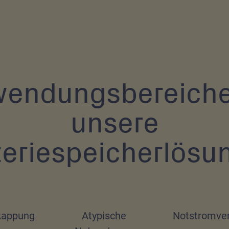
endungsbereiche
unsere
teriespeicherlösu
kappung
Atypische
Notstromve