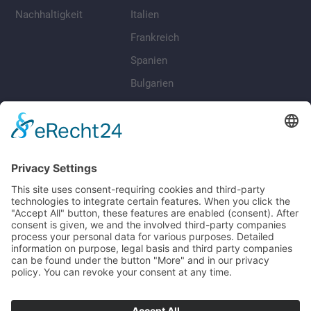
Nachhaltigkeit
Italien
Frankreich
Spanien
Bulgarien
Rumänien
RECHTLICHES
Datenschutz
Impressum
AGB
Cookie-Einstellungen
Barrierefreiheit