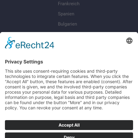
Frankreich
Spanien
Bulgarien
Rumänien
RECHTLICHES
Datenschutz
Impressum
AGB
Cookie-Einstellungen
Barrierefreiheit
FOLGEN SIE UNS